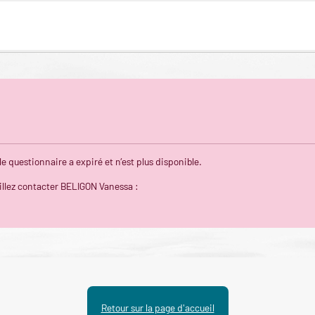
 questionnaire a expiré et n’est plus disponible.
illez contacter BELIGON Vanessa :
Retour sur la page d'accueil