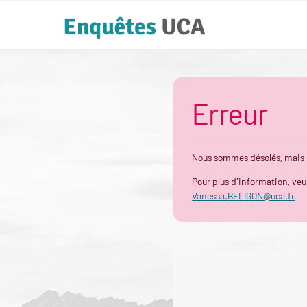
Erreur
Nous sommes désolés, mais le
Pour plus d'information, veu
Vanessa.BELIGON@uca.fr