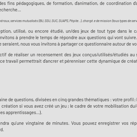
 des fins pédagogiques, de formation, d’animation, de coordination d’
 recherche…
énéraux, services mutualisés (BU, SSU, SUC, SUAPS, Pépite…), chargé.e de mission (tous types de ser
eption, utilisé, ou encore étudié, un/des jeux de tout type dans le
invitons à prendre le temps de répondre aux questions qui vont suivre
e seraient, nous vous invitons à partager ce questionnaire autour de vo
if de réaliser un recensement des jeux conçus/utilisés/étudiés au se
e, ce travail permettrait d’ancrer et pérenniser cette dynamique de créa
 de questions, divisées en cinq grandes thématiques : votre profil ; le
e création si vous avez créé un jeu ; le cadre de votre mobilisation du/d
 des apprentissages…).
dra qu’une vingtaine de minutes. Vous pouvez enregistrer vos répo
rd.